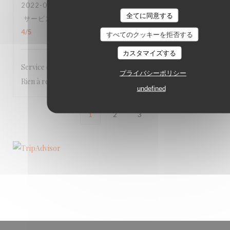
2022-08-13
- 20:00 - ゲスト 3
全てに同意する
サービス
:
5
/5
雰囲気
:
5
/5
メニュー
:
5
/5
品質-価格
:
4
/5
すべてのクッキーを拒否する
カスタマイズする
Service chaleureux, tout en simplicité. Plats excellents.
プライバシーポリシー
Rien à redire. Adresse à recommander.
undefined
1
2
3