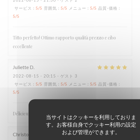
2022-08-15
- 21:30 - ゲスト 2
サービス
:
5
/5
雰囲気
:
5
/5
メニュー
:
5
/5
品質-価格
:
5
/5
Titto perfetto! Ottimo rapporto qualità prezzo e cibo
eccellente
Juliette
D
2022-08-15
- 20:15 - ゲスト 3
サービス
:
5
/5
雰囲気
:
5
/5
メニュー
:
5
/5
品質-価格
:
5
/5
Délicieux et accueil au top ! Je recommande sans hésiter !!!
当サイトはクッキーを利用しておりま
す。お客様自身でクッキー利用の設定
および管理ができます。
Christophe
C