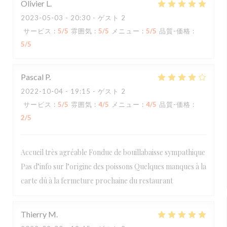
Olivier
L
2023-05-03
- 20:30 - ゲスト 2
サービス
:
5
/5
雰囲気
:
5
/5
メニュー
:
5
/5
品質-価格
:
5
/5
Pascal
P
2022-10-04
- 19:15 - ゲスト 2
サービス
:
5
/5
雰囲気
:
4
/5
メニュー
:
4
/5
品質-価格
:
2
/5
Accueil très agréable Fondue de bouillabaisse sympathique
Pas d’info sur l’origine des poissons Quelques manques à la
carte dû à la fermeture prochaine du restaurant
Thierry
M