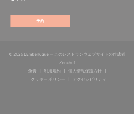
予約
© 2026 L'Emberluque — このレストランウェブサイトの作成者
((新しいウィンドウで開きます))
Zenchef
免責
利用規約
個人情報保護方針
((新しいウィンドウで開きます))
((新しいウィンドウで開きます))
((新しいウィンドウで開き
クッキー ポリシー
アクセシビリティ
((新しいウィンドウで開きます))
((新しいウィンドウで開